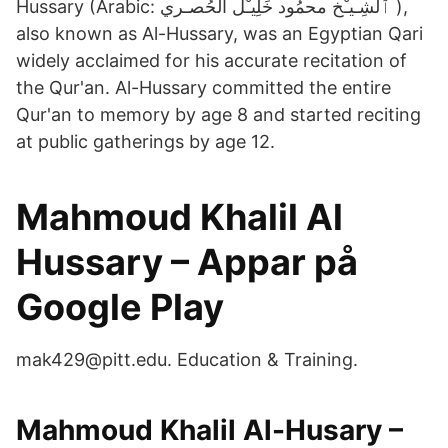
Hussary (Arabic: ٱلشِـيـْخ محمُود خَلِيـْل الْحُصـري ‎),
also known as Al-Hussary, was an Egyptian Qari
widely acclaimed for his accurate recitation of
the Qur'an. Al-Hussary committed the entire
Qur'an to memory by age 8 and started reciting
at public gatherings by age 12.
Mahmoud Khalil Al
Hussary – Appar på
Google Play
mak429@pitt.edu. Education & Training.
Mahmoud Khalil Al-Husary –