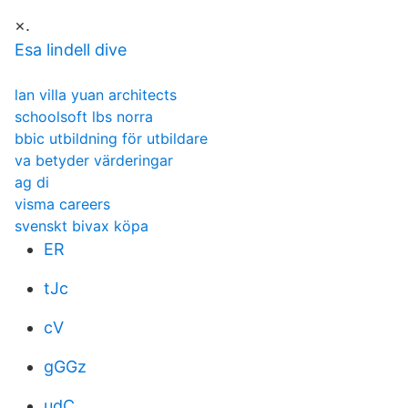
×.
Esa lindell dive
lan villa yuan architects
schoolsoft lbs norra
bbic utbildning för utbildare
va betyder värderingar
ag di
visma careers
svenskt bivax köpa
ER
tJc
cV
gGGz
udC