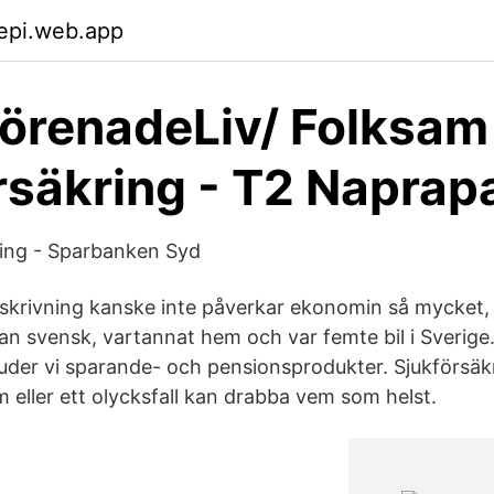
epi.web.app
örenadeLiv/ Folksam 
rsäkring - T2 Naprap
ring - Sparbanken Syd
kskrivning kanske inte påverkar ekonomin så mycke
an svensk, vartannat hem och var femte bil i Sverige
juder vi sparande- och pensionsprodukter. Sjukförsäk
 eller ett olycksfall kan drabba vem som helst.