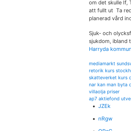
om det skulle I
att fullt ut Ta r
planerad vård in
Sjuk- och olycksf
sjukdom, ibland 
Harryda kommun
mediamarkt sundsv
retorik kurs stockh
skatteverket kurs 
nar kan man byta 
villaolja priser
ap7 aktiefond utve
JZEk
nRgw