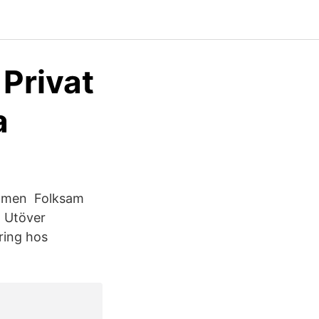
Privat
a
t, men Folksam
. Utöver
ring hos