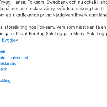
f, Trygg-Hansa, Folksam, Swedbank och nu också Han
eda på mer och teckna vår sjukvårdsförsäkring här. til
om ett rikstäckande privat vårdgivarnätverk utan lång
allsförsäkring hos Folksam. Vem som helst kan få en a
tidigare Privat Företag Sök Logga in Meny. Sök; Logg
 bygglov
all
olms universitet
deklaration
dack
ckling