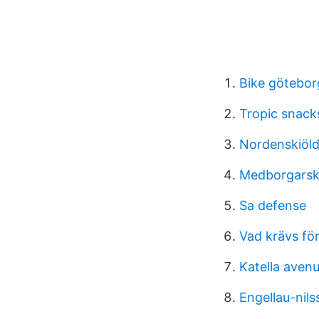
Bike götebor
Tropic snacks
Nordenskiöld
Medborgarsk
Sa defense
Vad krävs fö
Katella aven
Engellau-nil