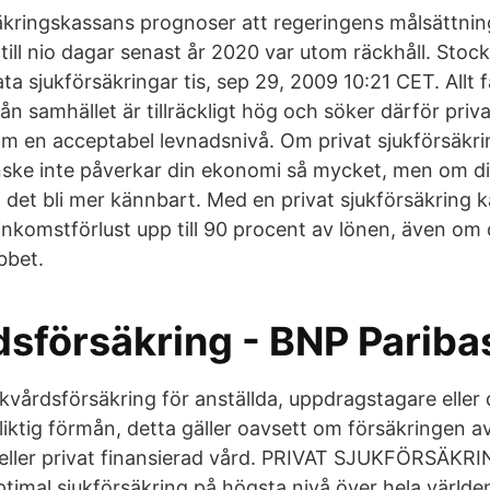
rsäkringskassans prognoser att regeringens målsättni
 till nio dagar senast år 2020 var utom räckhåll. Sto
ata sjukförsäkringar tis, sep 29, 2009 10:21 CET. Allt f
ån samhället är tillräckligt hög och söker därför priva
 om en acceptabel levnadsnivå. Om privat sjukförsäkri
nske inte påverkar din ekonomi så mycket, men om di
n det bli mer kännbart. Med en privat sjukförsäkring 
nkomstförlust upp till 90 procent av lönen, även om d
bbet.
sförsäkring - BNP Pariba
jukvårdsförsäkring för anställda, uppdragstagare eller
liktig förmån, detta gäller oavsett om försäkringen av
 eller privat finansierad vård. PRIVAT SJUKFÖRSÄKRI
timal sjukförsäkring på högsta nivå över hela världen