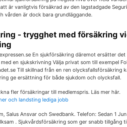
att är vanligtvis försäkrad av den lagstadgade Seguri
h vården är dock bara grundläggande.
ring - trygghet med försäkring v
ing
å expressen.se En sjukförsäkring däremot ersätter det
med en sjukskrivning Välja privat som till exempel Fol
adet.se Till skillnad från en ren olycksfallsförsäkring 
ring ge ersättning för både sjukdom och olycksfall.
na fler försäkringar till medlemspris. Läs mer här.
r och landsting lediga jobb
m, Salus Ansvar och Swedbank. Telefon: Sedan 1 Juni
lksam . Sjukvårdsförsäkring som ger snabb tillgång til