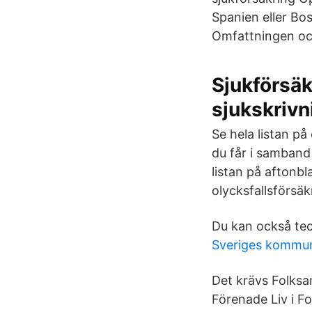
Spanien eller Bos
Omfattningen oc
Sjukförsäk
sjukskrivn
Se hela listan p
du får i samband 
listan på aftonbl
olycksfallsförsäk
Du kan också teck
Sveriges kommune
Det krävs Folksa
Förenade Liv i Fo