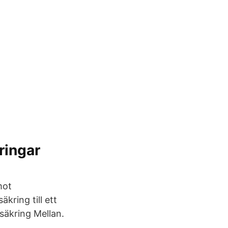
ringar
mot
kring till ett
rsäkring Mellan.