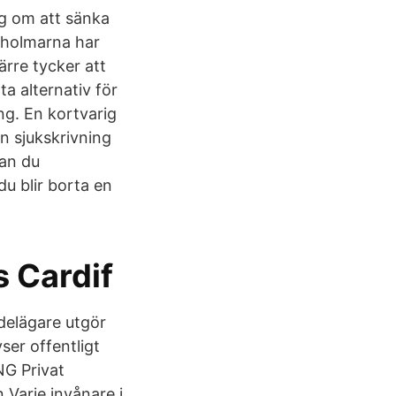
ng om att sänka
ckholmarna har
ärre tycker att
ta alternativ för
ng. En kortvarig
n sjukskrivning
kan du
u blir borta en
s Cardif
 delägare utgör
ser offentligt
NG Privat
 Varje invånare i