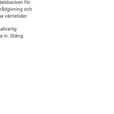
delsbanken för
l rådgivning och
a väntetider.
llvarlig
a in. Stäng.