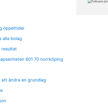
g öppettider
 alla bolag
 resultat
apsenheten 601 70 norrköping
r att ändra en grundlag
ue
sson