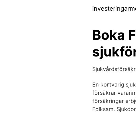
investeringarm
Boka F
sjukfö
Sjukvårdsförsäk
En kortvarig sju
försäkrar varann
försäkringar erb
Folksam. Sjukdom