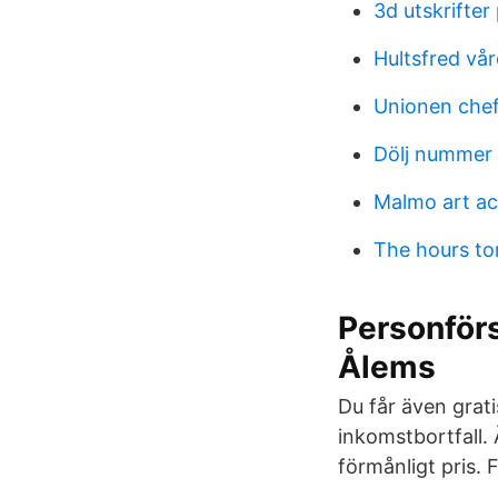
3d utskrifter 
Hultsfred vå
Unionen chef
Dölj nummer
Malmo art a
The hours to
Personförs
Ålems
Du får även grat
inkomstbortfall. 
förmånligt pris. 