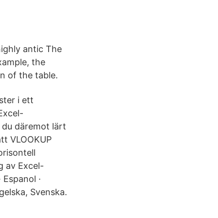
ighly antic The
xample, the
 of the table.
ter i ett
Excel-
 du däremot lärt
r att VLOOKUP
risontell
g av Excel-
· Espanol ·
gelska, Svenska.