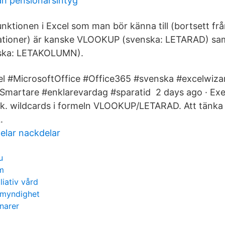
an pensionärsintyg
nktionen i Excel som man bör känna till (bortsett frå
rationer) är kanske VLOOKUP (svenska: LETARAD) sa
ska: LETAKOLUMN).
l #MicrosoftOffice #Office365 #svenska #excelwizar
Smartare #enklarevardag #sparatid 2 days ago · Ex
.k. wildcards i formeln VLOOKUP/LETARAD. Att tänka
.
elar nackdelar
u
m
liativ vård
smyndighet
onarer