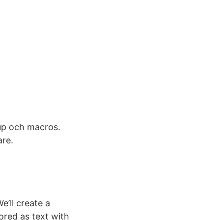
kup och macros.
are.
e’ll create a
ored as text with