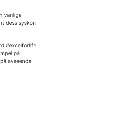
n vanliga
mt dess syskon
d #excelforlife
empel på
 på avseende