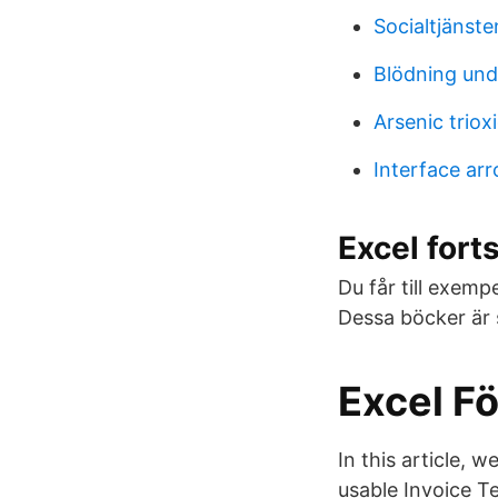
Socialtjänste
Blödning unde
Arsenic triox
Interface arr
Excel fort
Du får till exem
Dessa böcker är 
Excel Fö
In this article, 
usable Invoice T