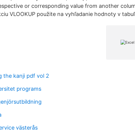
 respective or corresponding value from another colu
ciu VLOOKUP použite na vyhľadanie hodnoty v tabuľ
the kanji pdf vol 2
ersitet programs
ngenjörsutbildning
a
rvice västerås