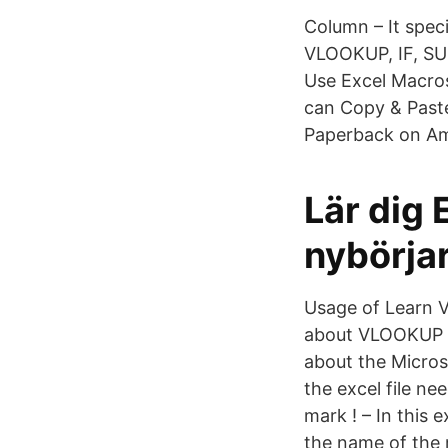
Column – It spec
VLOOKUP, IF, S
Use Excel Macro
can Copy & Paste
Paperback on A
Lär dig
nybörja
Usage of Learn 
about VLOOKUP i
about the Micros
the excel file n
mark ! – In this
the name of the r