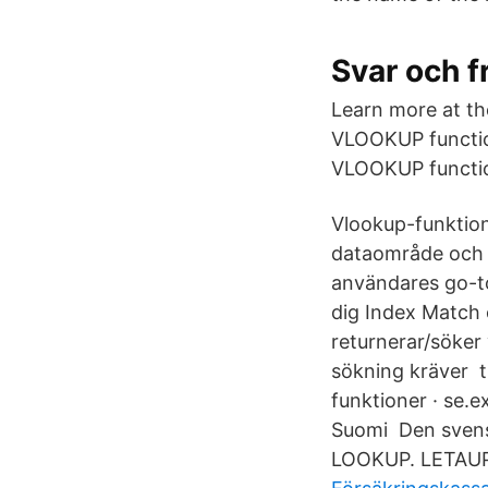
Svar och f
Learn more at th
VLOOKUP function
VLOOKUP function
Vlookup-funktione
dataområde och 
användares go-to
dig Index Match 
returnerar/söker
sökning kräver t
funktioner · se.​
Suomi Den svens
LOOKUP. LETAUPP