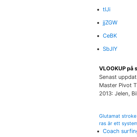
tlJi
jjZGW
CeBK
SbJlY
VLOOKUP på sv
Senast uppdat
Master Pivot T
2013: Jelen, B
Glutamat stroke
ras är ett syste
Coach surfin