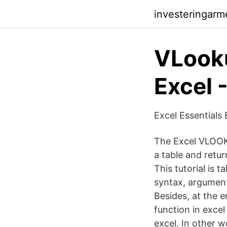
investeringarm
VLooku
Excel 
Excel Essentials 
The Excel VLOOKU
a table and retu
This tutorial is
syntax, arguments
Besides, at the en
function in excel
excel. In other w