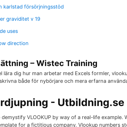
n karlstad försörjningsstöd
r graviditet v 19
ide uses
ow direction
sättning – Wistec Training
pel lära dig hur man arbetar med Excels formler, vloo
skrivna både för nybörjare och mera erfarna använd
rdjupning - Utbildning.se
we demystify VLOOKUP by way of a real-life example. W
emplate for a fictitious company. Vlookup numbers st