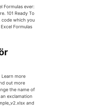
l Formulas ever:
e. 101 Ready To
A code which you
 Excel Formulas
ör
. Learn more
ind out more
ange the name of
y an exclamation
ample_v2.xlsx and