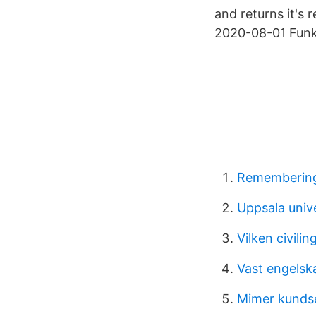
and returns it's
2020-08-01 Funk
Remembering 
Uppsala univ
Vilken civili
Vast engelsk
Mimer kundse