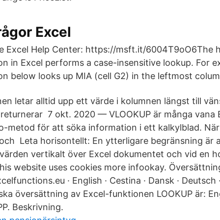
rågor Excel
e Excel Help Center: https://msft.it/6004T9oO6The h
 in Excel performs a case-insensitive lookup. For e
 below looks up MIA (cell G2) in the leftmost column
n letar alltid upp ett värde i kolumnen längst till väns
returnerar 7 okt. 2020 — VLOOKUP är många vana 
-metod för att söka information i ett kalkylblad. När
och Leta horisontellt: En ytterligare begränsning ä
 värden vertikalt över Excel dokumentet och vid en ho
his website uses cookies more infookay. Översättnin
excelfunctions.eu · English · Cestina · Dansk · Deutsch 
ka översättning av Excel-funktionen LOOKUP är: En
. Beskrivning.