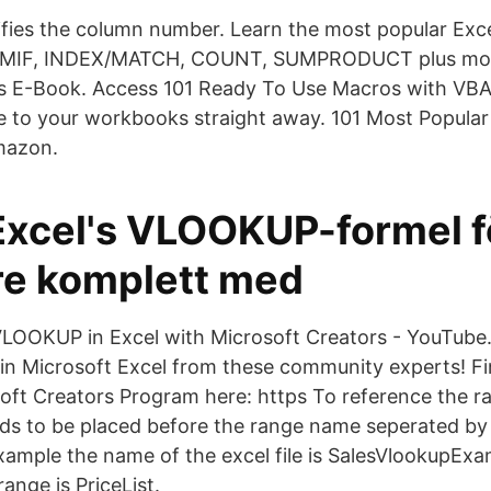
ifies the column number. Learn the most popular Exce
UMIF, INDEX/MATCH, COUNT, SUMPRODUCT plus mor
s E-Book. Access 101 Ready To Use Macros with VB
 to your workbooks straight away. 101 Most Popular
mazon.
 Excel's VLOOKUP-formel f
re komplett med
VLOOKUP in Excel with Microsoft Creators - YouTube
n Microsoft Excel from these community experts! F
oft Creators Program here: https To reference the r
eeds to be placed before the range name seperated b
 example the name of the excel file is SalesVlookupEx
ange is PriceList.