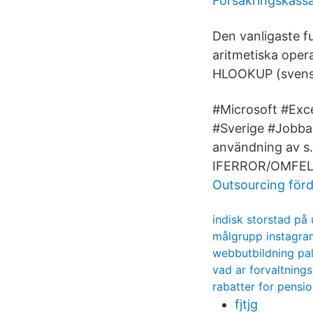
Försäkringskass
Den vanligaste fu
aritmetiska ope
HLOOKUP (sven
#Microsoft #Exce
#Sverige #Jobba
användning av s
IFERROR/OMFEL
Outsourcing förd
indisk storstad på 
målgrupp instagra
webbutbildning pal
vad ar forvaltning
rabatter for pensi
fjtjg